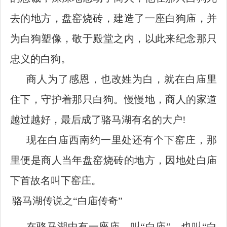
去的地方，盘窑烧砖，建造了一座白狗庙，并
为白狗塑像，敬于殿堂之内，以此来纪念那只
忠义的白狗。
商人为了感恩，也改姓为白，就在白庙里
住下，守护着那只白狗。慢慢地，商人的家道
越过越好，最后成了骆马湖有名的大户
!
现在白庙西南约一里处还有个下窑庄，那
里便是商人当年盘窑烧砖的地方，因地处白庙
下首故名叫下窑庄。
骆马湖传说之
“白庙传奇”
在骆马湖中有一座庙，叫
“白庙”，也叫“白