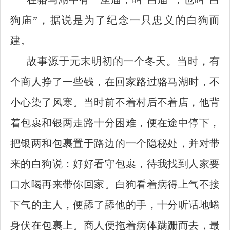
狗庙”，据说是为了纪念一只忠义的白狗而
建。
故事源于元末明初的一个冬天。当时，有
个商人挣了一些钱，在回家路过骆马湖时，不
小心染了风寒。当时前不着村后不着店，他背
着包裹和银两走路十分困难，便在途中停下，
把银两和包裹置于路边的一个隐秘处，并对带
来的白狗说：好好看守包裹，待我找到人家要
口水喝再来带你回家。白狗看着病得上气不接
下气的主人，便舔了舔他的手，十分听话地蜷
身伏在包裹上。商人便拖着病体蹒跚而去，最